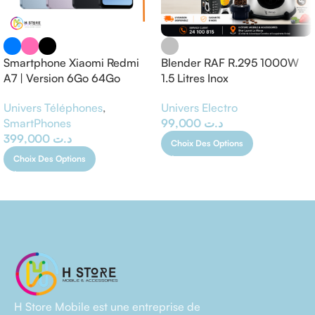
Smartphone Xiaomi Redmi
Blender RAF R.295 1000W
A7 | Version 6Go 64Go
1.5 Litres Inox
Univers Téléphones
,
Univers Electro
SmartPhones
99,000
د.ت
399,000
د.ت
Choix Des Options
Choix Des Options
H Store Mobile est une entreprise de