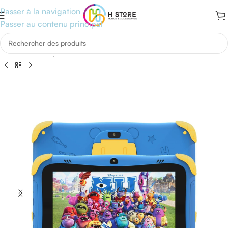
Passer à la navigation
Passer au contenu principal
Accueil
/
Boutique
/
Univers Tablettes
/
Tablette Avec Sim