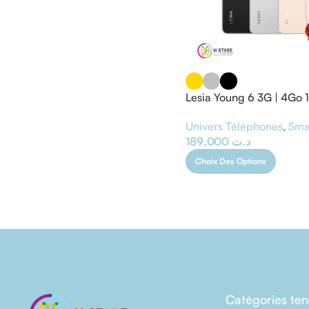
Lesia Young 6 3G | 4Go 
Univers Téléphones
,
Sma
189,000
د.ت
Choix Des Options
Catégories te