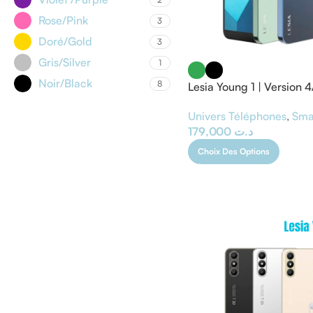
Rose/Pink
3
Doré/Gold
3
Gris/Silver
1
Noir/Black
8
Lesia Young 1 | Version 
Univers Téléphones
,
Sma
179,000
د.ت
Choix Des Options