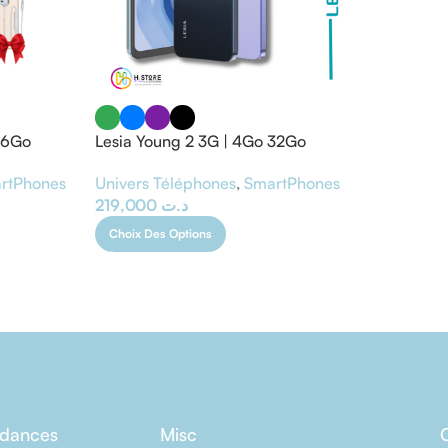
16Go
Lesia Young 2 3G | 4Go 32Go
rtPhones
Univers Téléphones
,
SmartPhones
219,000
د.ت
Choix Des Options
ndances
Misc