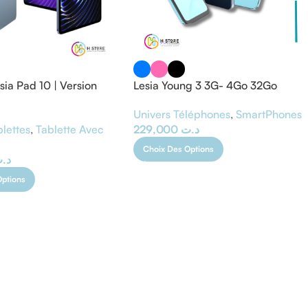
sia Pad 10 | Version
Lesia Young 3 3G- 4Go 32Go
Univers Téléphones
,
SmartPhones
blettes
,
Tablette Avec
229,000
د.ت
Choix Des Options
د.
Options