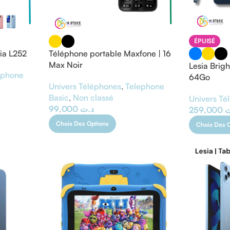
ÉPUISÉ
ia L252
Téléphone portable Maxfone | 16
Max Noir
Lesia Brig
ephone
64Go
Univers Téléphones
,
Telephone
Basic
,
Non classé
Univers Té
99,000
د.ت
259,000
ت
Choix Des Options
Choix Des 