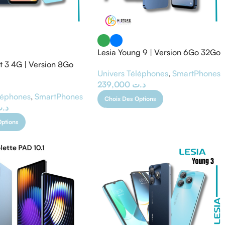
Lesia Young 9 | Version 6Go 32Go
ht 3 4G | Version 8Go
Univers Téléphones
,
SmartPhones
239,000
د.ت
léphones
,
SmartPhones
Choix Des Options
د.
Options