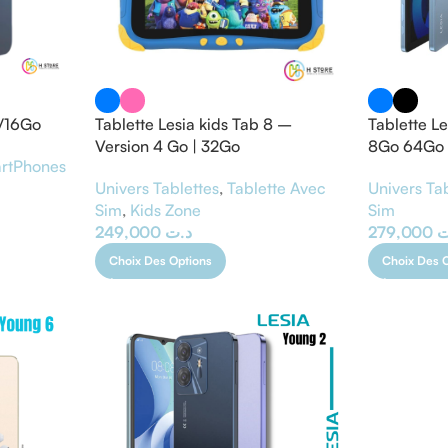
4/16Go
Tablette Lesia kids Tab 8 –
Tablette Le
Version 4 Go | 32Go
8Go 64Go
rtPhones
Univers Tablettes
,
Tablette Avec
Univers Ta
Sim
,
Kids Zone
Sim
249,000
د.ت
279,000
ت
Choix Des Options
Choix Des 